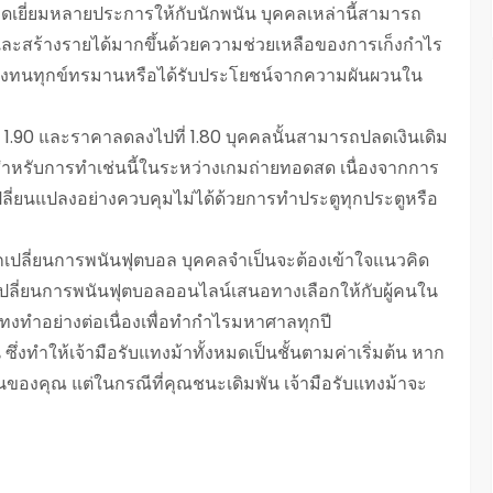
ยอดเยี่ยมหลายประการให้กับนักพนัน บุคคลเหล่านี้สามารถ
ยและสร้างรายได้มากขึ้นด้วยความช่วยเหลือของการเก็งกำไร
องทนทุกข์ทรมานหรือได้รับประโยชน์จากความผันผวนใน
่ 1.90 และราคาลดลงไปที่ 1.80 บุคคลนั้นสามารถปลดเงินเดิม
ยสำหรับการทำเช่นนี้ในระหว่างเกมถ่ายทอดสด เนื่องจากการ
เปลี่ยนแปลงอย่างควบคุมไม่ได้ด้วยการทำประตูทุกประตูหรือ
เปลี่ยนการพนันฟุตบอล บุคคลจำเป็นจะต้องเข้าใจแนวคิด
กเปลี่ยนการพนันฟุตบอลออนไลน์เสนอทางเลือกให้กับผู้คนใน
แทงทำอย่างต่อเนื่องเพื่อทำกำไรมหาศาลทุกปี
 ซึ่งทำให้เจ้ามือรับแทงม้าทั้งหมดเป็นชั้นตามค่าเริ่มต้น หาก
พันของคุณ แต่ในกรณีที่คุณชนะเดิมพัน เจ้ามือรับแทงม้าจะ