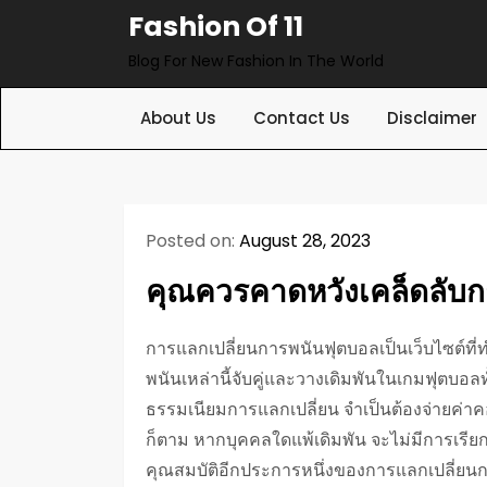
Skip
Fashion Of 11
to
Blog For New Fashion In The World
content
About Us
Contact Us
Disclaimer
Posted on:
August 28, 2023
คุณควรคาดหวังเคล็ดลับกา
การแลกเปลี่ยนการพนันฟุตบอลเป็นเว็บไซต์ที่ทำ
พนันเหล่านี้จับคู่และวางเดิมพันในเกมฟุตบอล
ธรรมเนียมการแลกเปลี่ยน จำเป็นต้องจ่ายค่า
ก็ตาม หากบุคคลใดแพ้เดิมพัน จะไม่มีการเรียก
คุณสมบัติอีกประการหนึ่งของการแลกเปลี่ยนกา